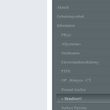
Aktuell
Geburtstagsrabatt
Information
Pflege
Allgemeines
Sterilisation
Einverständniserklärung
PTFE
OP - Röntgen - CT
Dermal Anchor
Skindiver©
Surface Piercing