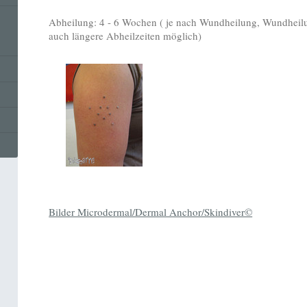
Abheilung: 4 - 6 Wochen ( je nach Wundheilung, Wundheilu
auch längere Abheilzeiten möglich)
Bilder Microdermal/Dermal Anchor/Skindiver©