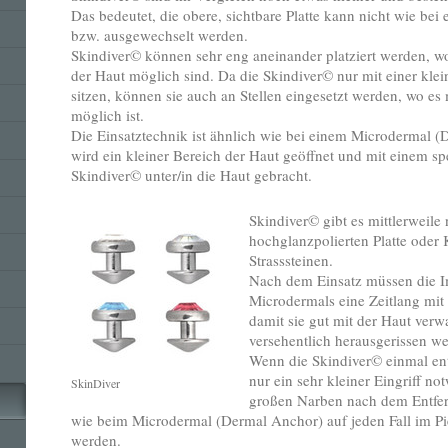
Das bedeutet, die obere, sichtbare Platte kann nicht wie be
bzw. ausgewechselt werden.
Skindiver© können sehr eng aneinander platziert werden, wo
der Haut möglich sind. Da die Skindiver© nur mit einer klei
sitzen, können sie auch an Stellen eingesetzt werden, wo es
möglich ist.
Die Einsatztechnik ist ähnlich wie bei einem Microdermal
wird ein kleiner Bereich der Haut geöffnet und mit einem s
Skindiver© unter/in die Haut gebracht.
Skindiver© gibt es mittlerweile 
hochglanzpolierten Platte oder
Strasssteinen.
Nach dem Einsatz müssen die I
Microdermals eine Zeitlang mit e
damit sie gut mit der Haut ver
versehentlich herausgerissen w
Wenn die Skindiver© einmal ent
nur ein sehr kleiner Eingriff n
SkinDiver
großen Narben nach dem Entfer
wie beim Microdermal (Dermal Anchor) auf jeden Fall im 
werden.