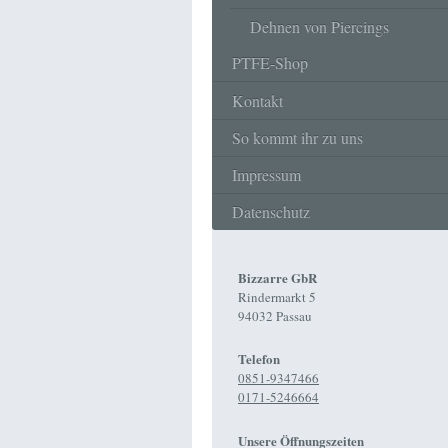
Dehnen von Piercings
PTFE-Shop
Kontakt
So kommt ihr zu uns
Impressum
Datenschutz
Bizzarre GbR
Rindermarkt 5
94032 Passau
Telefon
0851-9347466
0171-5246664
Unsere Öffnungszeiten